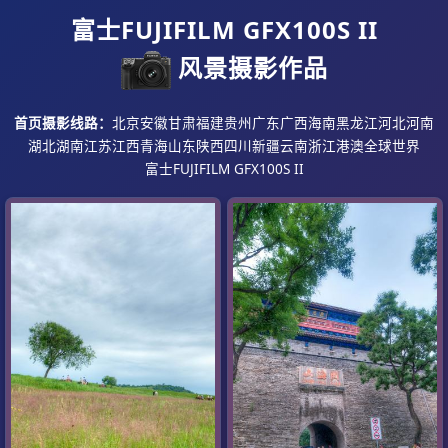
富士FUJIFILM GFX100S II
风景摄影作品
首页
摄影线路：
北京
安徽
甘肃
福建
贵州
广东
广西
海南
黑龙江
河北
河南
湖北
湖南
江苏
江西
青海
山东
陕西
四川
新疆
云南
浙江
港澳
全球世界
富士FUJIFILM GFX100S II