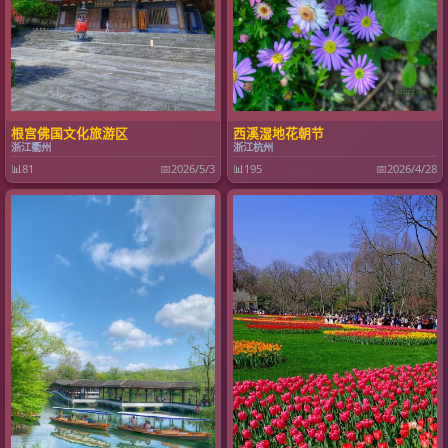
根宫佛国文化旅游区
西溪湿地花朝节
浙江衢州
浙江杭州
📊
81
📅
2026/5/3
📊
195
📅
2026/4/28