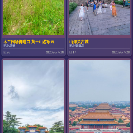
木兰围场御道口 黄土山游乐园
山海关古城
河北承德
河北秦皇岛
📊
26
📅
2026/7/28
📊
17
📅
2026/7/28