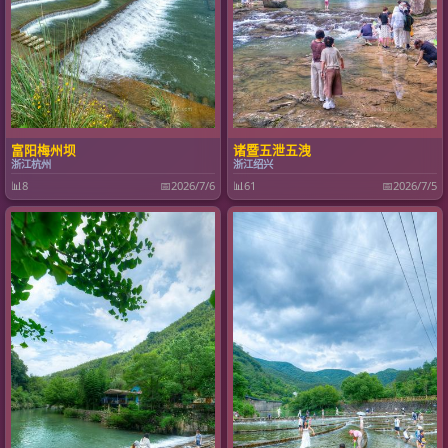
富阳梅州坝
诸暨五泄五洩
浙江杭州
浙江绍兴
📊
8
📅
2026/7/6
📊
61
📅
2026/7/5