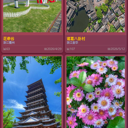
花牵谷
诸葛八卦村
浙江衢州
浙江金华
📊
63
📅
2026/4/29
📊
107
📅
2026/5/12