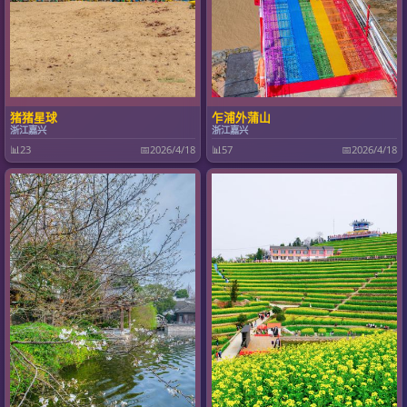
猪猪星球
乍浦外蒲山
浙江嘉兴
浙江嘉兴
📊
23
📅
2026/4/18
📊
57
📅
2026/4/18