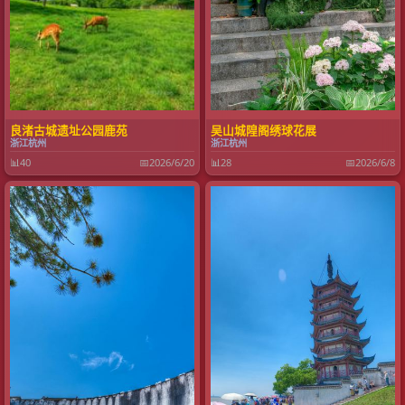
良渚古城遗址公园鹿苑
吴山城隍阁绣球花展
浙江杭州
浙江杭州
📊
40
📅
2026/6/20
📊
28
📅
2026/6/8