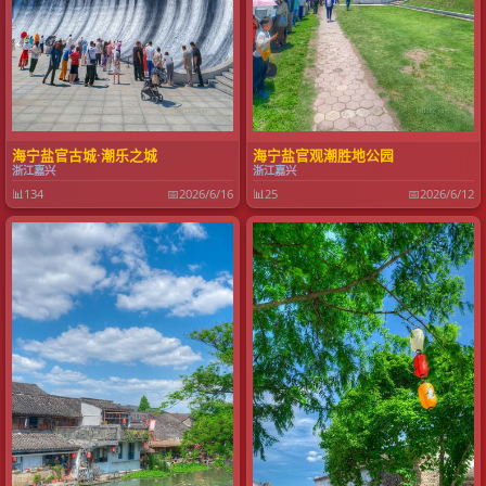
海宁盐官古城·潮乐之城
海宁盐官观潮胜地公园
浙江嘉兴
浙江嘉兴
📊
134
📅
2026/6/16
📊
25
📅
2026/6/12