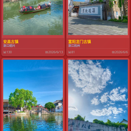
安昌古镇
富阳龙门古镇
浙江绍兴
浙江杭州
📊
130
📅
2026/6/13
📊
81
📅
2026/6/6