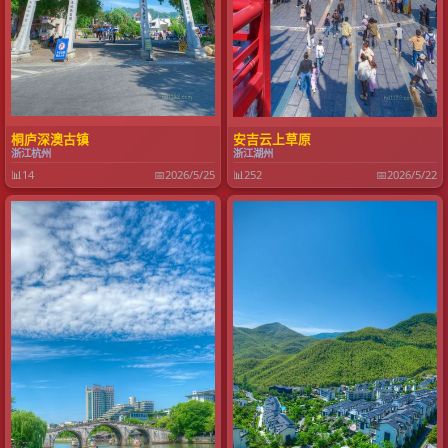
桐庐深澳古镇
安吉云上草原
浙江杭州
浙江湖州
📊
14
📅
2026/5/25
📊
252
📅
2026/5/22