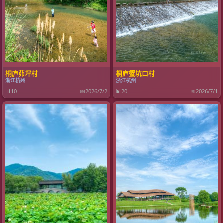
桐庐茆坪村
桐庐蟹坑口村
浙江杭州
浙江杭州
📊
10
📅
2026/7/2
📊
20
📅
2026/7/1