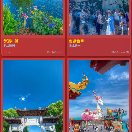
黄酒小镇
鲁迅故里
浙江绍兴
浙江绍兴
📊
55
📅
2026/6/2
📊
15
📅
2026/5/28