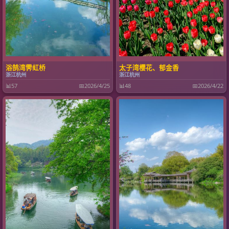
浴鹄湾霁虹桥
太子湾樱花、郁金香
浙江杭州
浙江杭州
📊
57
📅
2026/4/25
📊
48
📅
2026/4/22