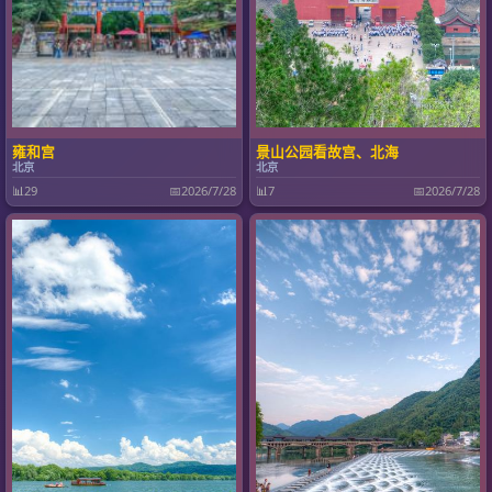
雍和宫
景山公园看故宫、北海
北京
北京
📊
29
📅
2026/7/28
📊
7
📅
2026/7/28