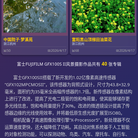
中国院子·梦溪苑
‌富阳黑山顶梯田油菜花
浙江杭州
浙江杭州
📊
50
📅
2026/4/17
📊
68
📅
2026/4/17
40
富士FUJIFILM GFX100S II风景摄影作品共有
张专辑
富士GFX100SII搭载了新开发的1.02亿像素高速传感器
“GFX102MPCMOSII”，该传感器为背照式设计，尺寸为43.8×32.9
毫米，面积约为35毫米全画幅传感器的1.7倍。新传感器在像素结构
上进行了改进，提高了光电二极管的饱和电荷量，使其能够储存更
多光线信息，饱和电荷量提升了30%。改进的微透镜设计提高了传
感器边缘的光线使用效率，并将最低原生感光度扩展至ISO80。
相机配备了高速图像处理引擎“X-Processor5”，新处理器不仅
运算速度更快，还大幅降低了功耗。其自动对焦系统基于人工智能
的对象检测功能，可以探测动物、鸟类、汽车、摩托车、自行车、