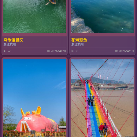
乌龟潭景区
花港观鱼
浙江杭州
浙江杭州
📊
52
📅
2026/4/20
📊
33
📅
2026/4/19