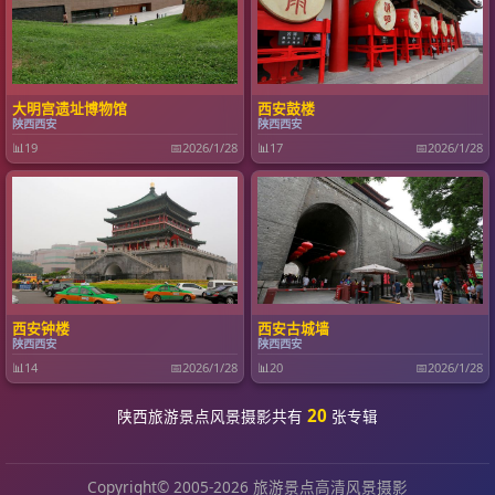
大明宫遗址博物馆
西安鼓楼
陕西西安
陕西西安
📊
19
📅
2026/1/28
📊
17
📅
2026/1/28
西安钟楼
西安古城墙
陕西西安
陕西西安
📊
14
📅
2026/1/28
📊
20
📅
2026/1/28
20
陕西旅游景点风景摄影共有
张专辑
Copyright© 2005-2026 旅游景点高清风景摄影