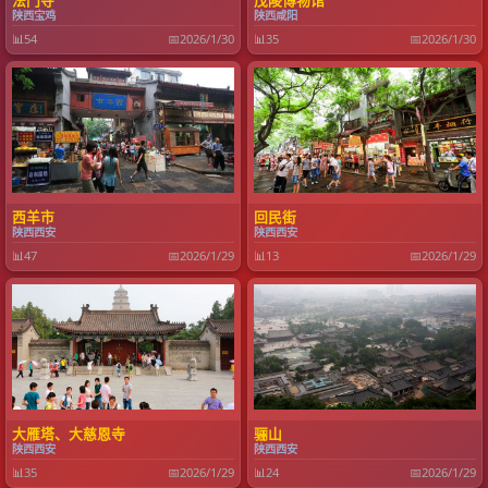
法门寺
茂陵博物馆
陕西宝鸡
陕西咸阳
📊
54
📅
2026/1/30
📊
35
📅
2026/1/30
西羊市
回民街
陕西西安
陕西西安
📊
47
📅
2026/1/29
📊
13
📅
2026/1/29
大雁塔、大慈恩寺
骊山
陕西西安
陕西西安
📊
35
📅
2026/1/29
📊
24
📅
2026/1/29