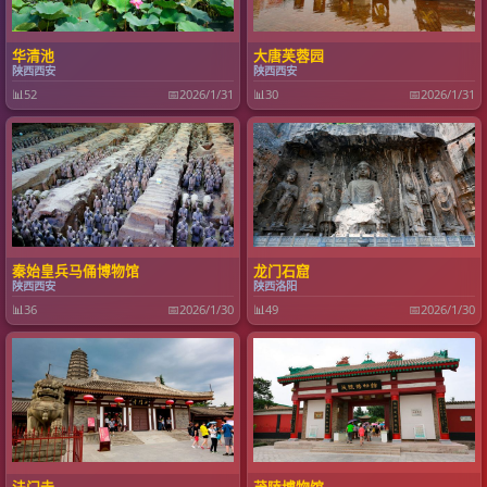
华清池
大唐芙蓉园
陕西西安
陕西西安
📊
52
📅
2026/1/31
📊
30
📅
2026/1/31
秦始皇兵马俑博物馆
龙门石窟
陕西西安
陕西洛阳
📊
36
📅
2026/1/30
📊
49
📅
2026/1/30