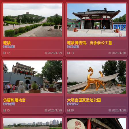
乾陵
乾陵博物馆、唐永泰公主墓
陕西咸阳
陕西咸阳
📊
12
📅
2026/1/29
📊
13
📅
2026/1/28
仿唐乾陵地宫
大明宫国家遗址公园
陕西咸阳
陕西西安
📊
15
📅
2026/1/28
📊
39
📅
2026/1/28