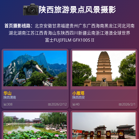
陕西旅游景点风景摄影
首页
摄影线路：
北京
安徽
甘肃
福建
贵州
广东
广西
海南
黑龙江
河北
河南
湖北
湖南
江苏
江西
青海
山东
陕西
四川
新疆
云南
浙江
港澳
全球世界
富士FUJIFILM GFX100S II
华山
小雁塔
陕西渭南
陕西西安
📊
308
📅
2026/2/12
📊
40
📅
2026/2/1