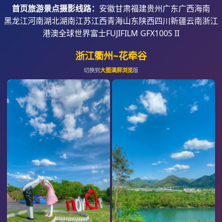
首页
旅游景点摄影线路：
安徽
甘肃
福建
贵州
广东
广西
海南
黑龙江
河南
湖北
湖南
江苏
江西
青海
山东
陕西
四川
新疆
云南
浙江
港澳
全球世界
富士FUJIFILM GFX100S II
浙江衢州~花牵谷
切换到
大图满屏浏览
版