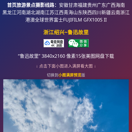
首页
旅游景点摄影线路：
安徽
甘肃
福建
贵州
广东
广西
海南
黑龙江
河南
湖北
湖南
江苏
江西
青海
山东
陕西
四川
新疆
云南
浙江
港澳
全球世界
富士FUJIFILM GFX100S II
浙江绍兴~鲁迅故里
“鲁迅故里” 3840x2160 像素15张美图网盘下载
↓ 点击下面小图进入满屏看大图 ↓
切换到
小图满屏预览
版