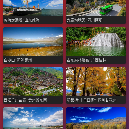
威海定远舰~山东威海
九寨沟秋天~四川阿坝
白沙山~新疆克州
古东森林瀑布~广西桂林
西江千户苗寨~贵州黔东南
新都桥“十里画廊”~四川甘孜州