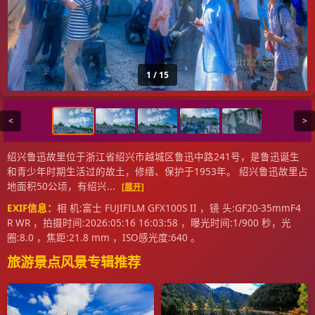
1 / 15
<
>
绍兴鲁迅故里位于浙江省绍兴市越城区鲁迅中路241号，是鲁迅诞生
和青少年时期生活过的故土，修缮、保护于1953年。 绍兴鲁迅故里占
地面积50公顷，有绍兴...
[展开]
EXIF信息：
相 机:富士 FUJIFILM GFX100S II ，镜 头:GF20-35mmF4
R WR ，拍摄时间:2026:05:16 16:03:58 ，曝光时间:1/900 秒，光
圈:8.0 ，焦距:21.8 mm ，ISO感光度:640 。
旅游景点风景专辑推荐