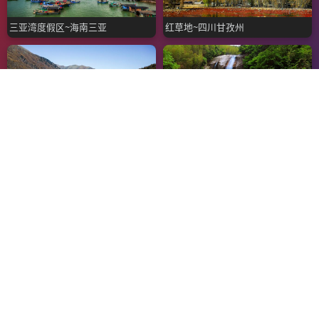
三亚湾度假区~海南三亚
红草地~四川甘孜州
禾木草原~新疆伊犁
龙游涧~浙江台州
婺源月亮湾~江西上饶
万仙山绝壁长廊 郭亮洞~河南新乡
Copyright© 2005-2026 旅游景点高清风景摄影图片
本摄影网站所有摄影图片均为站长拍摄原创作品
拥有本站
www.HD1122.com
所有图片的著作权
本站摄影作品仅供大家分享、学习、交流，任何组织和个人未经授权不得将本
站摄影图片用于商业应用