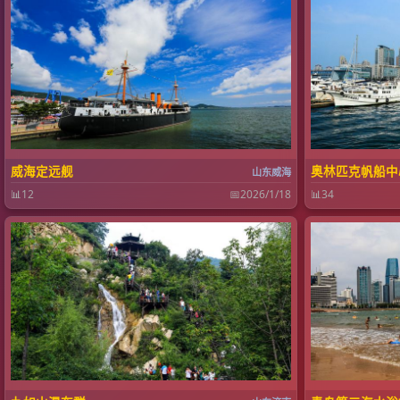
威海定远舰
奥林匹克帆船中
山东威海
📊
12
📅
2026/1/18
📊
34