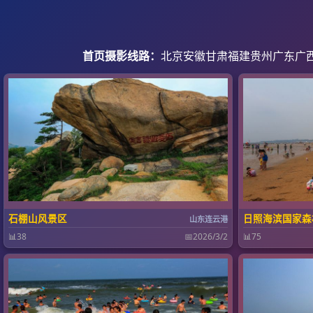
首页
摄影线路：
北京
安徽
甘肃
福建
贵州
广东
广
石棚山风景区
日照海滨国家森
山东连云港
📊
38
📅
2026/3/2
📊
75