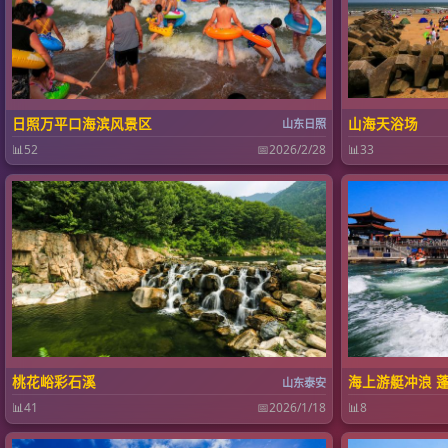
日照万平口海滨风景区
山海天浴场
山东日照
📊
52
📅
2026/2/28
📊
33
桃花峪彩石溪
海上游艇冲浪 
山东泰安
📊
41
📅
2026/1/18
📊
8