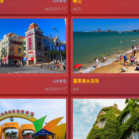
场
崂山
山东青岛
📅
2026/1/17
📊
25
蓬莱海水浴场
山东青岛
📅
2026/1/17
📊
8