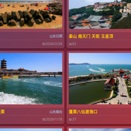
泰山 南天门 天街 玉皇顶
山东日照
📅
2026/2/28
📊
62
蓬莱
蓬莱八仙渡海口
山东烟台
📅
2026/1/18
📊
37