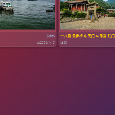
十八盘 云步桥 中天门 斗母宫 红门
山东青岛
📅
2026/1/17
📊
53