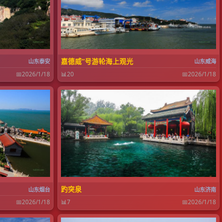
嘉德威”号游轮海上观光
山东泰安
山东威海
📅
2026/1/18
📊
20
📅
2026/1/18
趵突泉
山东烟台
山东济南
📅
2026/1/18
📊
7
📅
2026/1/18