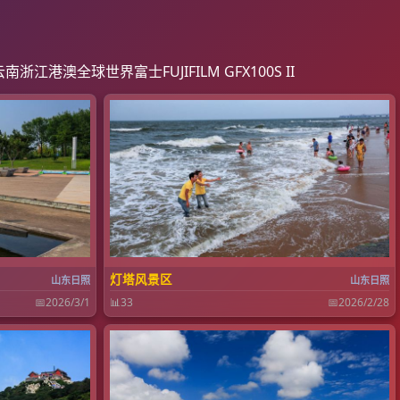
云南
浙江
港澳
全球世界
富士FUJIFILM GFX100S II
灯塔风景区
山东日照
山东日照
📅
2026/3/1
📊
33
📅
2026/2/28