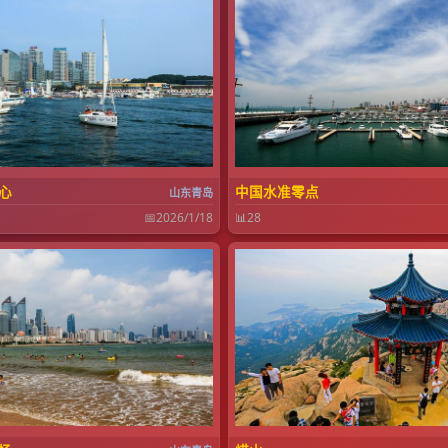
心
中国水准零点
山东青岛
📅
2026/1/18
📊
28