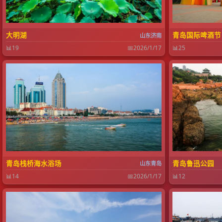
大明湖
青岛国际啤酒节
山东济南
📊
19
📅
2026/1/17
📊
25
青岛栈桥海水浴场
青岛鲁迅公园
山东青岛
📊
14
📅
2026/1/17
📊
12