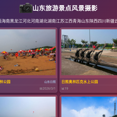
山东旅游景点风景摄影
西
海南
黑龙江
河北
河南
湖北
湖南
江苏
江西
青海
山东
陕西
四川
新疆
林公园
日照奥林匹克水上公园
山东日照
📅
2026/3/1
📊
19