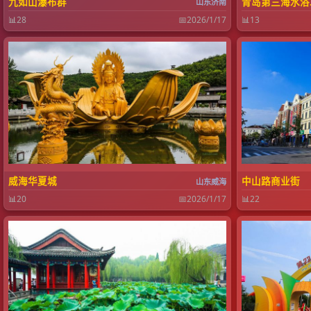
九如山瀑布群
青岛第三海水浴
山东济南
📊
28
📅
2026/1/17
📊
13
威海华夏城
中山路商业街
山东威海
📊
20
📅
2026/1/17
📊
22