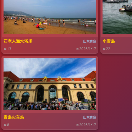
石老人海水浴场
小青岛
山东青岛
📊
13
📅
2026/1/17
📊
22
青岛火车站
山东青岛
📊
8
📅
2026/1/17