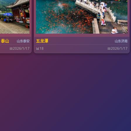
 泰山
五龙潭
山东泰安
山东济南
📅
2026/1/17
📊
18
📅
2026/1/17