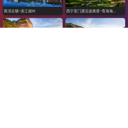
南浔古镇~浙江湖州
西宁至门源沿途美景~青海海北州
大红岩~浙江金华
天山天池~新疆昌吉
中国水准零点~山东青岛
宏村~安徽黄山
Copyright© 2005-2026 旅游景点高清风景摄影图片
本摄影网站所有摄影图片均为站长拍摄原创作品
拥有本站
www.HD1122.com
所有图片的著作权
本站摄影作品仅供大家分享、学习、交流，任何组织和个人未经授权不得将本
站摄影图片用于商业应用