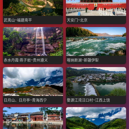
武夷山~福建南平
天安门~北京
赤水丹霞·燕子岩~贵州遵义
喀纳斯湖~新疆伊犁
日月山、日月亭~青海西宁
婺源江湾汪口村~江西上饶