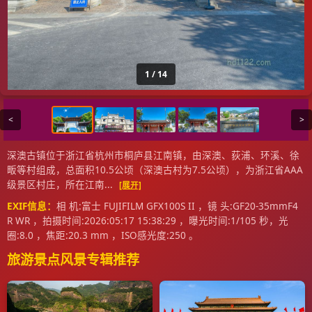
1 / 14
<
>
深澳古镇位于浙江省杭州市桐庐县江南镇，由深澳、荻浦、环溪、徐
畈等村组成，总面积10.5公顷（深澳古村为7.5公顷），为浙江省AAA
级景区村庄，所在江南...
[展开]
EXIF信息：
相 机:富士 FUJIFILM GFX100S II ，镜 头:GF20-35mmF4
R WR ，拍摄时间:2026:05:17 15:38:29 ，曝光时间:1/105 秒，光
圈:8.0 ，焦距:20.3 mm ，ISO感光度:250 。
旅游景点风景专辑推荐