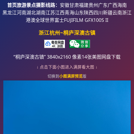
首页
旅游景点摄影线路：
安徽
甘肃
福建
贵州
广东
广西
海南
黑龙江
河南
湖北
湖南
江苏
江西
青海
山东
陕西
四川
新疆
云南
浙江
港澳
全球世界
富士FUJIFILM GFX100S II
浙江杭州~桐庐深澳古镇
“桐庐深澳古镇” 3840x2160 像素14张美图网盘下载
↓ 点击下面小图进入满屏看大图 ↓
切换到
小图满屏预览
版