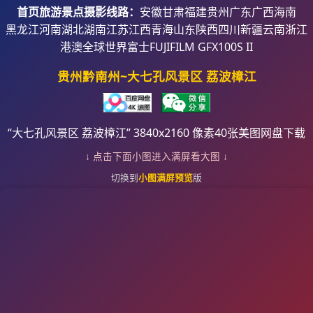
首页
旅游景点摄影线路：
安徽
甘肃
福建
贵州
广东
广西
海南
黑龙江
河南
湖北
湖南
江苏
江西
青海
山东
陕西
四川
新疆
云南
浙江
港澳
全球世界
富士FUJIFILM GFX100S II
贵州黔南州~大七孔风景区 荔波樟江
“大七孔风景区 荔波樟江” 3840x2160 像素40张美图网盘下载
↓ 点击下面小图进入满屏看大图 ↓
切换到
小图满屏预览
版