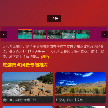
1 / 40
<
>
大七孔风景区，是位于贵州省黔南布依族苗族自治州荔波县境内的景
点，景区面积34.17平方千米。 大七孔风景区以原始森林、峡谷、伏
流、地下湖为主体的景...
[展开]
旅游景点风景专辑推荐
南山大小洞天~海南三亚
红草地~四川甘孜州