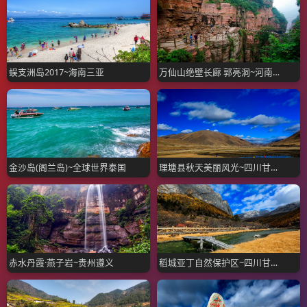
蜈支洲岛2017~海南三亚
万仙山绝壁长廊 郭亮洞~河南新乡
金沙岛(阁兰岛)~全球世界泰国
理塘县秋天美丽风光~四川甘孜州
赤水丹霞·燕子岩~贵州遵义
稻城亚丁自然保护区~四川甘孜州