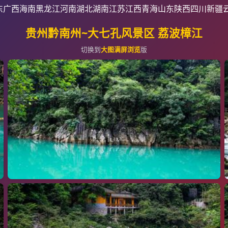
东
广西
海南
黑龙江
河南
湖北
湖南
江苏
江西
青海
山东
陕西
四川
新疆
贵州黔南州~大七孔风景区 荔波樟江
切换到
大图满屏浏览
版