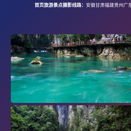
首页
旅游景点摄影线路：
安徽
甘肃
福建
贵州
广