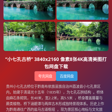
“小七孔古桥” 3840x2160 像素8张4K高清美图打
包网盘下载
夸克网盘
百度网盘
贵州小七孔古桥位于黔南布依族苗族自治州荔波县小七孔景区
内，始建于清道光十五年（1835年），为七孔石拱结构 。桥体
由麻石条砌筑，长40米，宽2.2米，高5.5米 ，桥身覆盖藤蔓与
蕨类植物，桥下涵碧潭与两岸古木形成独特景观体系。历史上作
为黔南通往广西的盐马古道枢纽 ，现为景区核心地标与文化旅