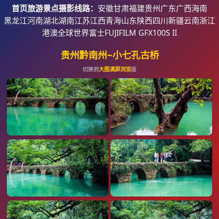
首页
旅游景点摄影线路：
安徽
甘肃
福建
贵州
广东
广西
海南
黑龙江
河南
湖北
湖南
江苏
江西
青海
山东
陕西
四川
新疆
云南
浙江
港澳
全球世界
富士FUJIFILM GFX100S II
贵州黔南州~小七孔古桥
切换到
大图满屏浏览
版